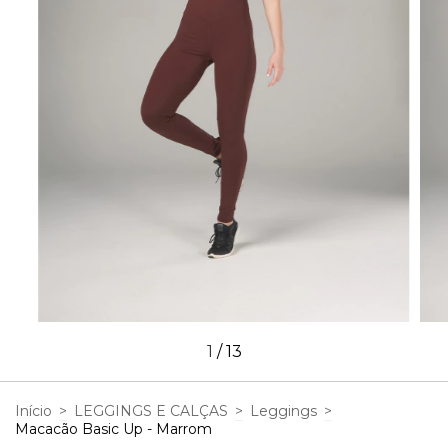
1
/
13
Início
>
LEGGINGS E CALÇAS
>
Leggings
>
Macacão Basic Up - Marrom