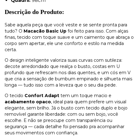
Quadril:
98cm
Descrição do Produto:
Sabe aquela peça que você veste e se sente pronta para
tudo? O
Macacão Basic Up
foi feito para isso. Com alças
finas, tecido com toque suave e um caimento que abraça o
corpo sem apertar, ele une conforto e estilo na medida
certa.
O design inteligente valoriza suas curvas com sutileza:
decote arredondado que realça o busto, costas em U
profundo que refrescam nos dias quentes, e um cós em V
que cria a sensação de bumbum empinado e silhueta mais
longa — tudo isso com a leveza que o seu dia pede.
O tecido
Confort Adapt
tem um toque macio e
acabamento opaco
, ideal para quem prefere um visual
elegante, sem brilho. Já o busto com tecido duplo e bojo
removível garante liberdade: com ou sem bojo, você
escolhe. E não se preocupe com transparência ou
segurança — cada detalhe foi pensado pra acompanhar
seus movimentos com confiança.