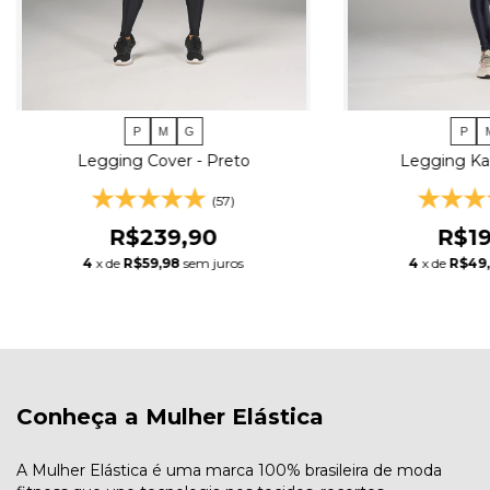
P
M
G
P
Legging Cover - Preto
Legging Kar
(57)
R$239,90
R$19
4
x de
R$59,98
sem juros
4
x de
R$49
Conheça a Mulher Elástica
A Mulher Elástica é uma marca 100% brasileira de moda