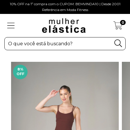
10% OFF na 1º compra com o CUPOM: BEMVINDA10 | Desde 2001
Referência em Moda Fitness
0
8
%
OFF