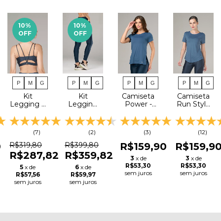
10
%
10
%
OFF
OFF
P
M
G
P
M
G
P
M
G
P
M
G
Camiseta
Camiseta
Kit
Kit
Power -
Run Style
Legging +
Legging
Azul
- Azul
Top
Basic
Índigo
Índigo
Dreamtech
Bolso
- Azul
New +
(3)
(12)
(7)
(2)
Petróleo
Top
Escuro
Impact -
R$159,90
0
R$159,9
R$319,80
R$399,80
Azul
R$287,82
R$359,82
3
x de
3
x de
Petróleo
R$53,30
R$53,30
Escuro
5
x de
6
x de
sem juros
sem juros
R$57,56
R$59,97
sem juros
sem juros