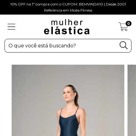
10% OFF na 1º compra com o CUPOM: BEMVINDA10 | Desde 2001
Referência em Moda Fitness
0