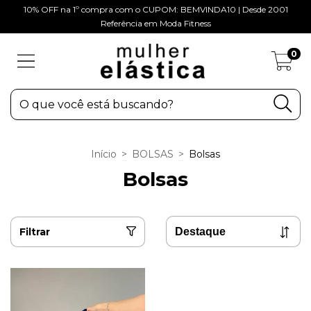
10% OFF na 1º compra com o CUPOM: BEMVINDA10 | Desde 2001
Referência em Moda Fitness
0
Início
>
BOLSAS
>
Bolsas
Bolsas
Filtrar