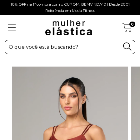
10% OFF na 1º compra com o CUPOM: BEMVINDA10 | Desde 2001
Referência em Moda Fitness
0