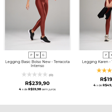
P
M
G
P
Legging Basic Bolso New - Terracota
Legging Karen - 
Intenso
(0)
R$19
R$239,90
4
x de
R$49
4
x de
R$59,98
sem juros