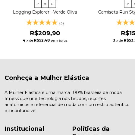
P
M
G
P
Legging Explorer - Verde Oliva
Camiseta Run Sty
(3)
R$209,90
R$15
4
x de
R$52,48
sem juros
3
x de
R$53
Conheça a Mulher Elástica
A Mulher Elástica é uma marca 100% brasileira de moda
fitness que une tecnologia nos tecidos, recortes
anatômicos e referencial de moda com um estilo autêntico
e inconfundível.
Institucional
Políticas da