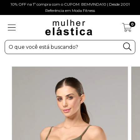
10% OFF na 1º compra com o CUPOM: BEMVINDA10 | Desde 2001
Referência em Moda Fitness
0