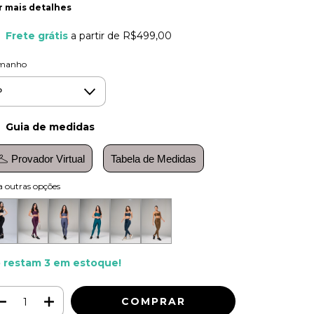
r mais detalhes
Frete grátis
a partir de
R$499,00
manho
Guia de medidas
Provador Virtual
Tabela de Medidas
a outras opções
 restam
3
em estoque!