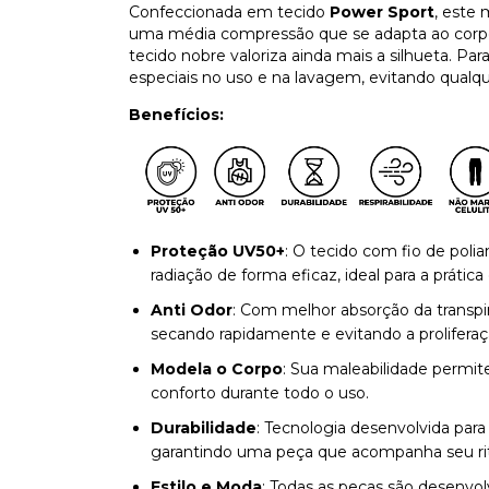
Confeccionada em tecido
Power Sport
, este
uma média compressão que se adapta ao corp
tecido nobre valoriza ainda mais a silhueta. Pa
especiais no uso e na lavagem, evitando qualqu
Benefícios:
Proteção UV50+
: O tecido com fio de pol
radiação de forma eficaz, ideal para a prática
Anti Odor
: Com melhor absorção da transpira
secando rapidamente e evitando a proliferaç
Modela o Corpo
: Sua maleabilidade permit
conforto durante todo o uso.
Durabilidade
: Tecnologia desenvolvida para
garantindo uma peça que acompanha seu ri
Estilo e Moda
: Todas as peças são desenvo