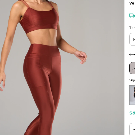
Ve
Ta
Vej
Só