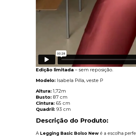
Edição limitada
– sem reposição.
Modelo:
Isabela Pilla, veste P
Altura:
1,72m
Busto:
87 cm
Cintura:
65 cm
Quadril:
93 cm
Descrição do Produto:
A
Legging Basic Bolso New
é a escolha perfe