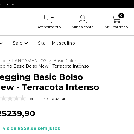
 Fitness
0
Atendimento
Minha conta
Meu carrinho
Sale
Stal | Masculino
cio
>
LANÇAMENTOS
>
Basic Color
>
gging Basic Bolso New - Terracota Intenso
egging Basic Bolso
ew - Terracota Intenso
seja o primeiro a avaliar
R$239,90
4
x de
R$59,98
sem juros