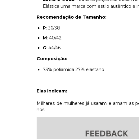
Elástica uma marca com estilo autêntico e i
Recomendação de Tamanho:
P
: 36/38
M
: 40/42
G
: 44/46
Composição:
73% poliamida 27% elastano
Elas indicam:
Milhares de mulheres já usaram e amam as pe
nós: