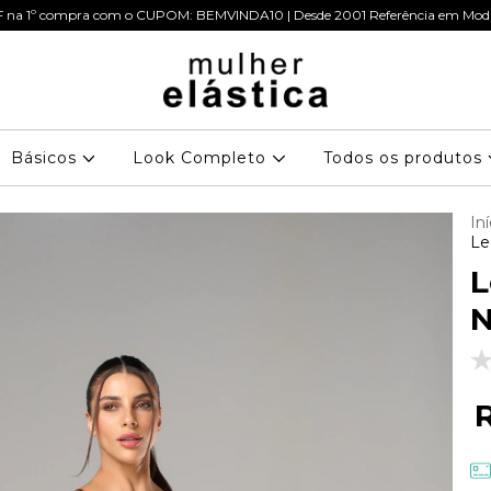
 na 1º compra com o CUPOM: BEMVINDA10 | Desde 2001 Referência em Moda
Básicos
Look Completo
Todos os produtos
Iní
Le
L
N