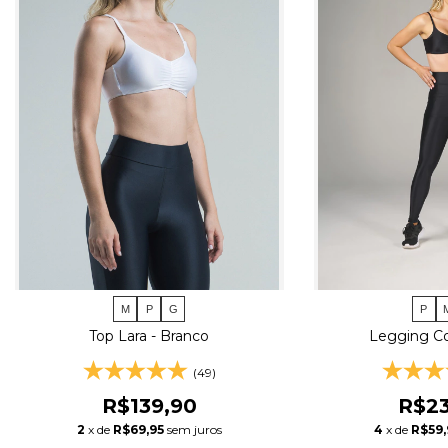
M
P
G
P
Top Lara - Branco
Legging Co
(49)
R$139,90
R$23
2
x de
R$69,95
sem juros
4
x de
R$59