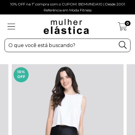
10% OFF na 1º compra com o CUPOM: BEMVINDA10 | Desde 2001
Referência em Moda Fitness
0
10
%
OFF