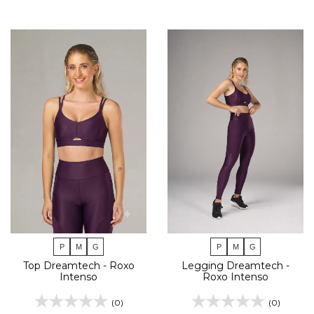
P
M
G
P
M
G
Top Dreamtech - Roxo
Legging Dreamtech -
Intenso
Roxo Intenso
(0)
(0)