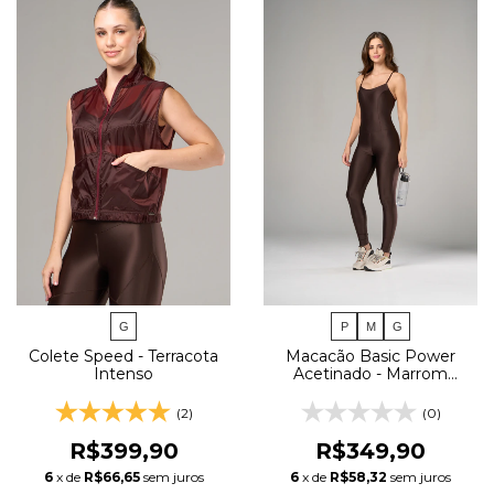
G
P
M
G
Colete Speed - Terracota
Macacão Basic Power
Intenso
Acetinado - Marrom
Escuro
(2)
(0)
R$399,90
R$349,90
6
x de
R$66,65
sem juros
6
x de
R$58,32
sem juros