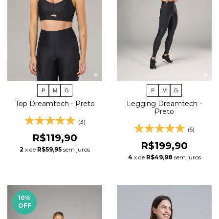
P
M
G
P
M
G
Top Dreamtech - Preto
Legging Dreamtech -
Preto
(3)
(5)
R$119,90
R$199,90
2
x de
R$59,95
sem juros
4
x de
R$49,98
sem juros
10
%
OFF