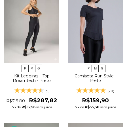
P
M
G
P
M
G
Camiseta Run Style -
Kit Legging + Top
Preto
Dreamtech - Preto
(20)
(9)
R$159,90
R$287,82
R$319,80
3
x de
R$53,30
sem juros
5
x de
R$57,56
sem juros