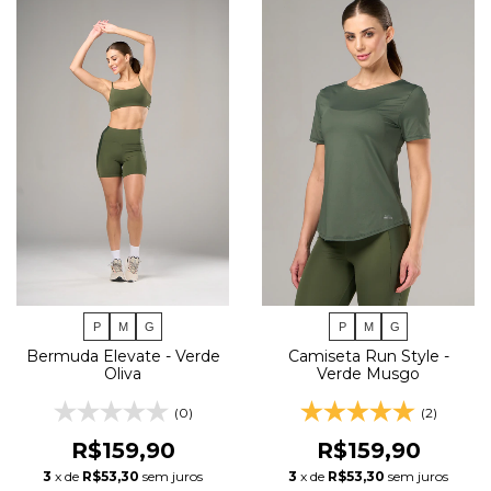
P
M
G
P
M
G
Bermuda Elevate - Verde
Camiseta Run Style -
Oliva
Verde Musgo
(0)
(2)
R$159,90
R$159,90
3
x de
R$53,30
sem juros
3
x de
R$53,30
sem juros