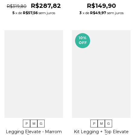
R$149,90
R$287,82
R$319,80
3
x de
R$49,97
sem juros
5
x de
R$57,56
sem juros
10
%
OFF
P
M
G
P
M
G
Legging Elevate - Marrom
Kit Legging + Top Elevate