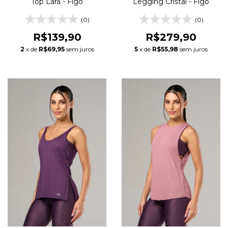
Top Lara - Figo
Legging Cristal - Figo
(0)
(0)
R$139,90
R$279,90
2
x de
R$69,95
sem juros
5
x de
R$55,98
sem juros