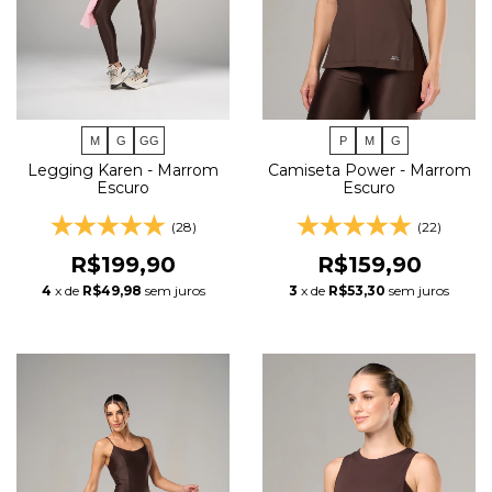
P
M
G
M
G
GG
Camiseta Power - Marrom
Legging Karen - Marrom
Escuro
Escuro
(22)
(28)
R$159,90
R$199,90
3
x de
R$53,30
sem juros
4
x de
R$49,98
sem juros