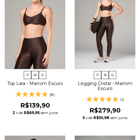
P
M
G
P
M
G
Top Lara - Marrom Escuro
Legging Cristal - Marrom
Escuro
(8)
(1)
R$139,90
R$279,90
2
x de
R$69,95
sem juros
5
x de
R$55,98
sem juros