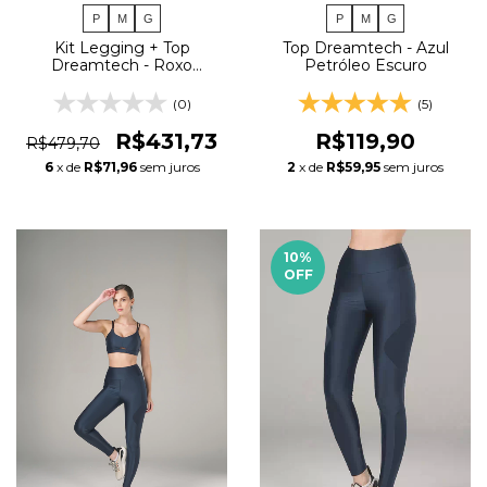
P
M
G
P
M
G
Kit Legging + Top
Top Dreamtech - Azul
Dreamtech - Roxo
Petróleo Escuro
Intenso + Camiseta Run
Style - Roxo Escuro
(0)
(5)
R$431,73
R$119,90
R$479,70
6
x de
R$71,96
sem juros
2
x de
R$59,95
sem juros
10
%
OFF