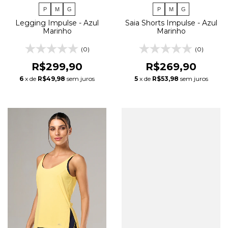
P
M
G
P
M
G
Legging Impulse - Azul
Saia Shorts Impulse - Azul
Marinho
Marinho
(0)
(0)
R$299,90
R$269,90
6
x de
R$49,98
sem juros
5
x de
R$53,98
sem juros