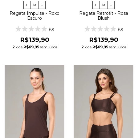
P
M
G
P
M
G
Regata Impulse - Roxo
Regata Retrofit - Rosa
Escuro
Blush
(0)
(0)
R$139,90
R$139,90
2
x de
R$69,95
sem juros
2
x de
R$69,95
sem juros