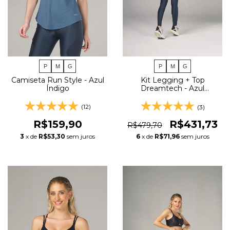
P
M
G
P
M
G
Camiseta Run Style - Azul
Kit Legging + Top
Índigo
Dreamtech - Azul
Petróleo Escuro +
Camiseta Run Style - Azul
(12)
(3)
Índigo
R$159,90
R$431,73
R$479,70
3
x de
R$53,30
sem juros
6
x de
R$71,96
sem juros