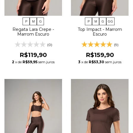
P
M
G
P
M
G
GG
Regata Lara Crepe -
Top Impact - Marrom
Marrom Escuro
Escuro
(0)
(9)
R$119,90
R$159,90
2
x de
R$59,95
sem juros
3
x de
R$53,30
sem juros