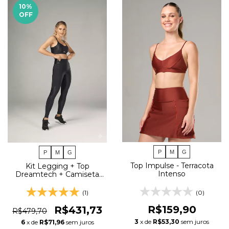
10
%
OFF
P
M
G
P
M
G
Top Impulse - Terracota
Kit Legging + Top
Intenso
Dreamtech + Camiseta
Run Style - Preto
(0)
(1)
R$159,90
R$431,73
R$479,70
3
x de
R$53,30
sem juros
6
x de
R$71,96
sem juros