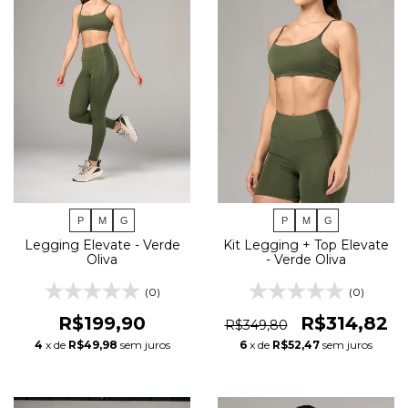
P
M
G
P
M
G
Legging Elevate - Verde
Kit Legging + Top Elevate
Oliva
- Verde Oliva
(0)
(0)
R$199,90
R$314,82
R$349,80
4
x de
R$49,98
sem juros
6
x de
R$52,47
sem juros