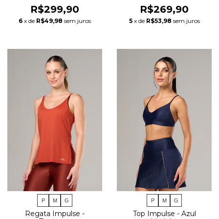
R$299,90
R$269,90
6
x de
R$49,98
sem juros
5
x de
R$53,98
sem juros
P
M
G
P
M
G
Regata Impulse -
Top Impulse - Azul