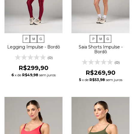
P
M
G
P
M
G
Legging Impulse - Bordô
Saia Shorts Impulse -
Bordô
(0)
(0)
R$299,90
R$269,90
6
x de
R$49,98
sem juros
5
x de
R$53,98
sem juros