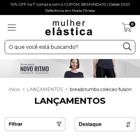
10% OFF na 1º compra com o CUPOM: BEMVINDA10 | Desde 2001
Referência em Moda Fitness
0
Início
>
LANÇAMENTOS
>
breadcrumbs.colecao-fusion
LANÇAMENTOS
Filtrar