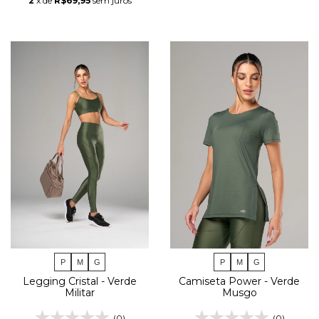
2
x de
R$69,95
sem juros
P
M
G
P
M
G
Legging Cristal - Verde
Camiseta Power - Verde
Militar
Musgo
(0)
(0)