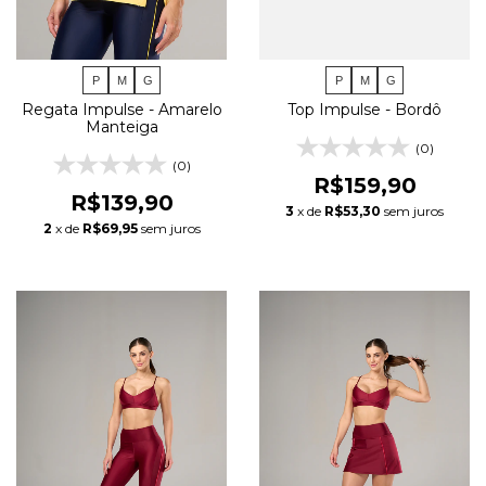
P
M
G
P
M
G
Regata Impulse - Amarelo
Top Impulse - Bordô
Manteiga
(0)
(0)
R$159,90
R$139,90
3
x de
R$53,30
sem juros
2
x de
R$69,95
sem juros