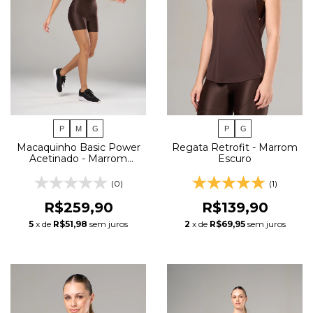
P
M
G
P
G
Macaquinho Basic Power
Regata Retrofit - Marrom
Acetinado - Marrom
Escuro
Escuro
(0)
(1)
R$259,90
R$139,90
5
x de
R$51,98
sem juros
2
x de
R$69,95
sem juros