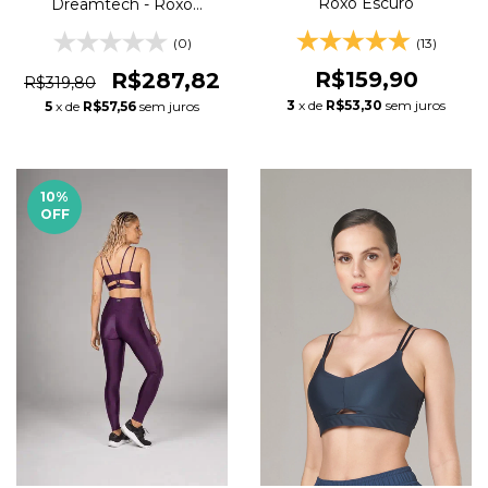
Roxo Escuro
Dreamtech - Roxo
Intenso
(13)
(0)
R$159,90
R$287,82
R$319,80
3
x de
R$53,30
sem juros
5
x de
R$57,56
sem juros
10
%
OFF