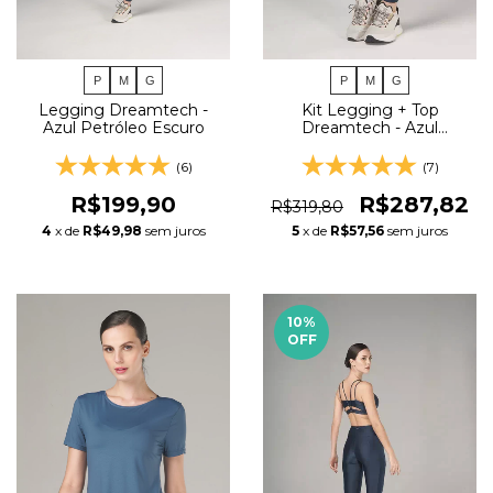
P
M
G
P
M
G
Legging Dreamtech -
Kit Legging + Top
Azul Petróleo Escuro
Dreamtech - Azul
Petróleo Escuro
(6)
(7)
R$199,90
R$287,82
R$319,80
4
x de
R$49,98
sem juros
5
x de
R$57,56
sem juros
10
%
OFF