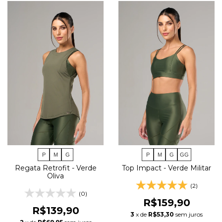
P
M
G
GG
P
M
G
Top Impact - Verde Militar
Regata Retrofit - Verde
Oliva
(2)
(0)
R$159,90
R$139,90
3
x de
R$53,30
sem juros