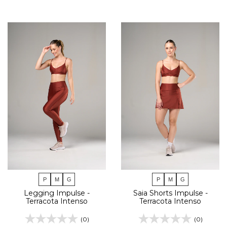
P
M
G
P
M
G
Legging Impulse -
Saia Shorts Impulse -
Terracota Intenso
Terracota Intenso
(0)
(0)