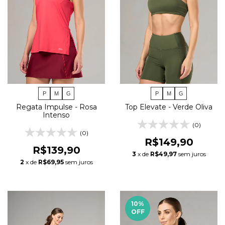
P
M
G
P
M
G
Regata Impulse - Rosa
Top Elevate - Verde Oliva
Intenso
(0)
(0)
R$149,90
R$139,90
3
x de
R$49,97
sem juros
2
x de
R$69,95
sem juros
10
%
OFF