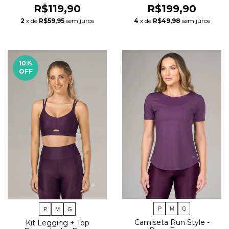
R$119,90
R$199,90
2
x de
R$59,95
sem juros
4
x de
R$49,98
sem juros
10
%
OFF
P
M
G
P
M
G
Camiseta Run Style -
Kit Legging + Top