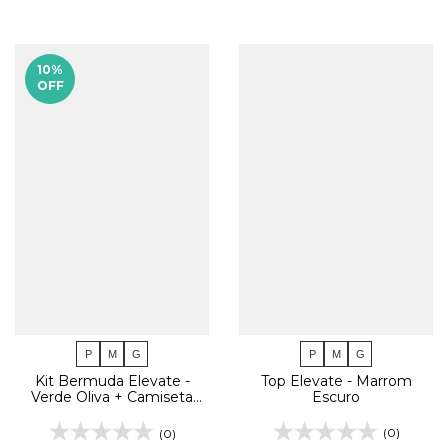
10
%
OFF
P
M
G
P
M
G
Top Elevate - Marrom
Kit Bermuda Elevate -
Escuro
Verde Oliva + Camiseta
Run Style - Verde Musgo
(0)
(0)