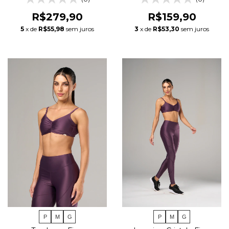
R$279,90
R$159,90
5
x de
R$55,98
sem juros
3
x de
R$53,30
sem juros
P
M
G
P
M
G