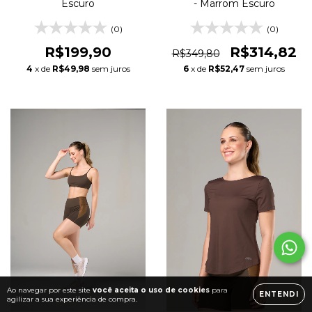
Escuro
- Marrom Escuro
(0)
(0)
R$199,90
R$314,82
R$349,80
4
x de
R$49,98
sem juros
6
x de
R$52,47
sem juros
Ao navegar por este site
você aceita o uso de cookies
para
ENTENDI
agilizar a sua experiência de compra.